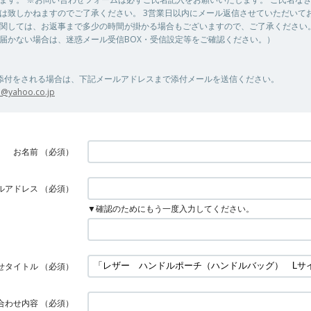
は致しかねますのでご了承ください。 3営業日以内にメール返信させていただいて
関しては、お返事まで多少の時間が掛かる場合もございますので、ご了承ください
届かない場合は、迷惑メール受信BOX・受信設定等をご確認ください。）
添付をされる場合は、下記メールアドレスまで添付メールを送信ください。
25@yahoo.co.jp
お名前
（必須）
ルアドレス
（必須）
▼確認のためにもう一度入力してください。
せタイトル
（必須）
合わせ内容
（必須）