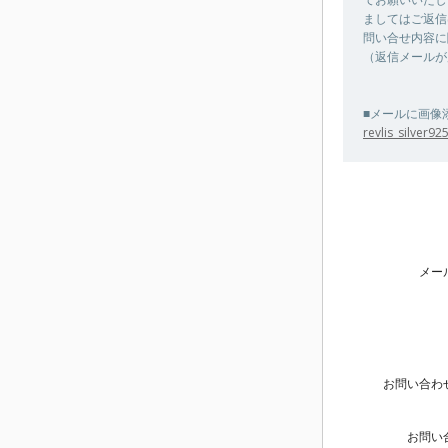
ましてはご返信
問い合せ内容に
（返信メールが
■メールに画像
revlis_silver9
メー
お問い合わ
お問い