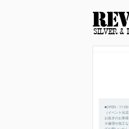
■OPEN：11:0
（イベント出店
お急ぎのお客様は
※修理や加工な
てお願いいたし